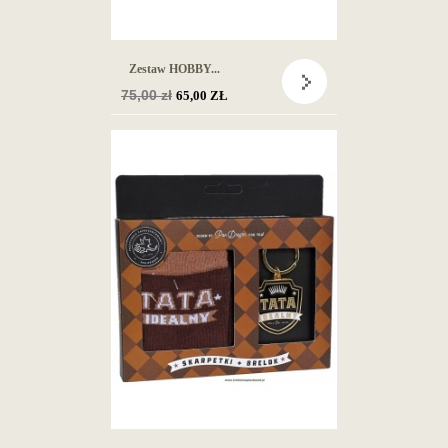
Zestaw HOBBY...
Cena
75,00 zł
65,00 ZŁ
podstawowa