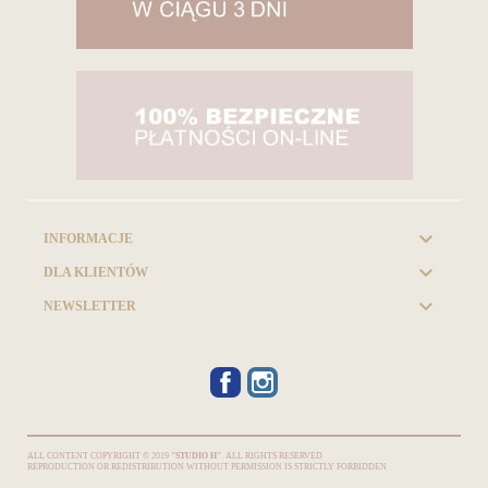

INFORMACJE

DLA KLIENTÓW

NEWSLETTER
FACEBOOK
INSTAGRAM
ALL CONTENT COPYRIGHT © 2019
"STUDIO H"
. ALL RIGHTS RESERVED
REPRODUCTION OR REDISTRIBUTION WITHOUT PERMISSION IS STRICTLY FORBIDDEN