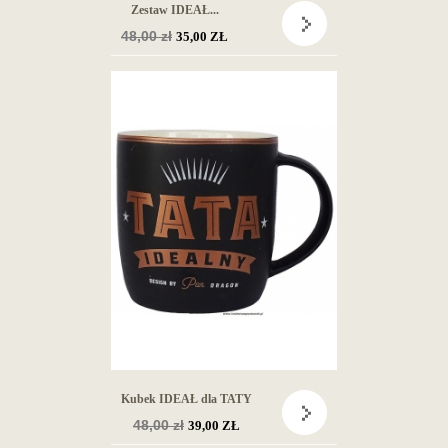
Zestaw IDEAŁ...
Cena
48,00 zł
35,00 ZŁ
podstawowa
Kubek IDEAŁ dla TATY
Cena
48,00 zł
39,00 ZŁ
podstawowa