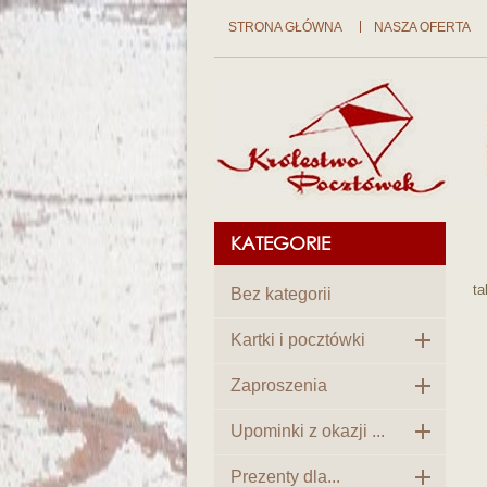
STRONA GŁÓWNA
NASZA OFERTA
KATEGORIE
ta
Bez kategorii

Kartki i pocztówki

Zaproszenia

Upominki z okazji ...

Prezenty dla...