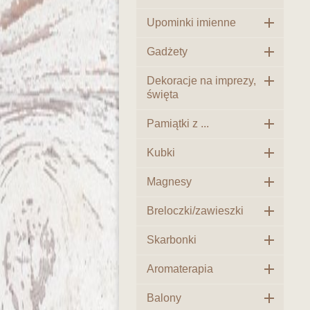

Upominki imienne

Gadżety

Dekoracje na imprezy,
święta

Pamiątki z ...

Kubki

Magnesy

Breloczki/zawieszki

Skarbonki

Aromaterapia

Balony