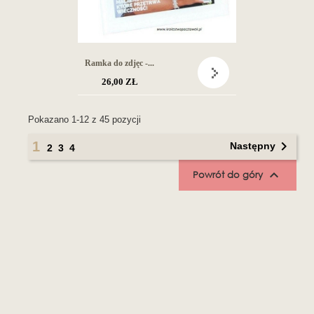
Ramka do zdjęc -...
26,00 ZŁ
Pokazano 1-12 z 45 pozycji

1
Następny
2
3
4

Powrót do góry