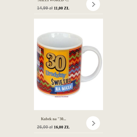
SHEEPWORLD -...
Cena
14,99 zł
11,00 ZŁ
podstawowa
Kubek na "30...
Cena
26,00 zł
16,00 ZŁ
podstawowa