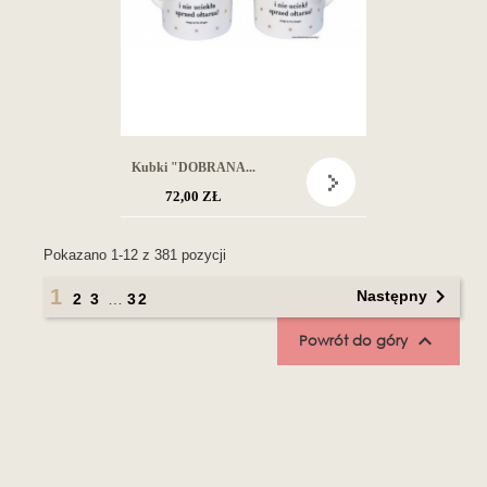
Kubki "DOBRANA...
72,00 ZŁ
Pokazano 1-12 z 381 pozycji

1
Następny
2
3
…
32

Powrót do góry