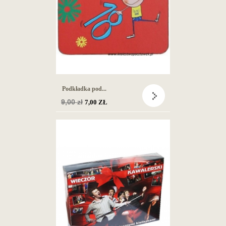
Podkładka pod...
Cena
9,00 zł
7,00 ZŁ
podstawowa