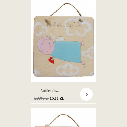
Aniołek do...
Cena
20,00 zł
15,00 ZŁ
podstawowa