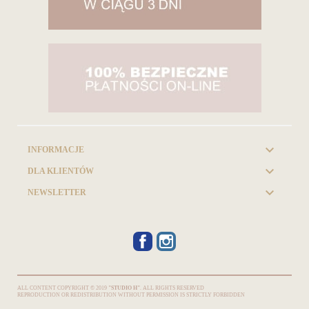

INFORMACJE

DLA KLIENTÓW

NEWSLETTER
FACEBOOK
INSTAGRAM
ALL CONTENT COPYRIGHT © 2019
"STUDIO H"
. ALL RIGHTS RESERVED
REPRODUCTION OR REDISTRIBUTION WITHOUT PERMISSION IS STRICTLY FORBIDDEN