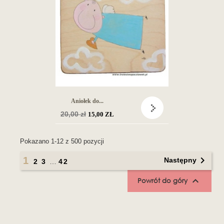
Aniołek do...
Cena
20,00 zł
15,00 ZŁ
podstawowa
Pokazano 1-12 z 500 pozycji

1
Następny
2
3
…
42

Powrót do góry