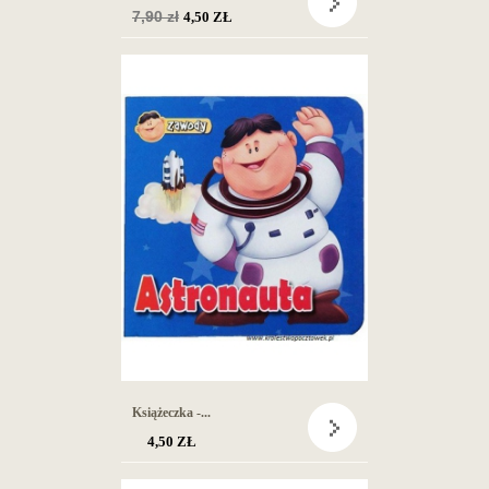
Cena
7,90 zł
4,50 ZŁ
podstawowa
Książeczka -...
4,50 ZŁ