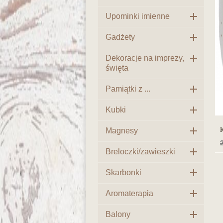

Upominki imienne

Gadżety

Dekoracje na imprezy,
święta

Pamiątki z ...

Kubki

Magnesy
K
2

Breloczki/zawieszki

Skarbonki

Aromaterapia

Balony