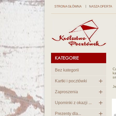
STRONA GŁÓWNA
NASZA OFERTA
KATEGORIE
Cz
Bez kategorii
ka
s

Kartki i pocztówki
Je

Zaproszenia

Upominki z okazji ...

Prezenty dla...