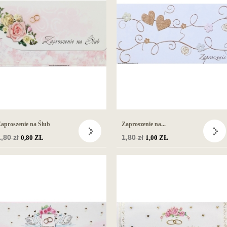
aproszenie na Ślub
Zaproszenie na...
Cena
,80 zł
Cena
1,80 zł
0,80 ZŁ
1,00 ZŁ
podstawowa
podstawowa