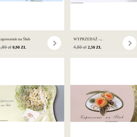
aproszenie na Ślub
WYPRZEDAŻ -...
Cena
,80 zł
Cena
4,50 zł
0,90 ZŁ
2,50 ZŁ
podstawowa
podstawowa