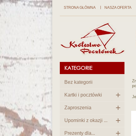
STRONA GŁÓWNA
NASZA OFERTA
KATEGORIE
Zm
Bez kategorii
po

Kartki i pocztówki
Je

Zaproszenia

Upominki z okazji ...

Prezenty dla...