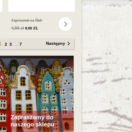
Zaproszenie na Ślub
Cena
4,50 zł
0,00 ZŁ
podstawowa

1
Następny
2
3
…
7
Zapraszamy do
naszego sklepu