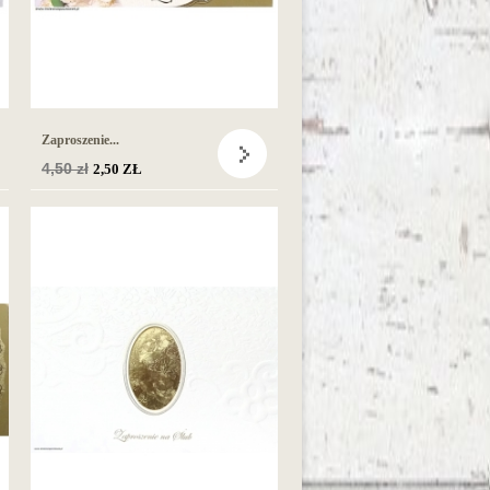
Zaproszenie...
Cena
4,50 zł
2,50 ZŁ
podstawowa