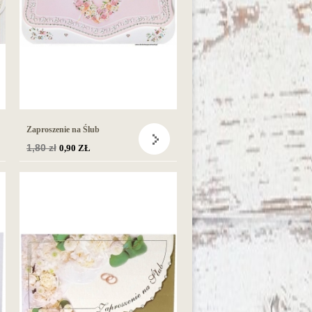
Zaproszenie na Ślub
Cena
1,80 zł
0,90 ZŁ
podstawowa