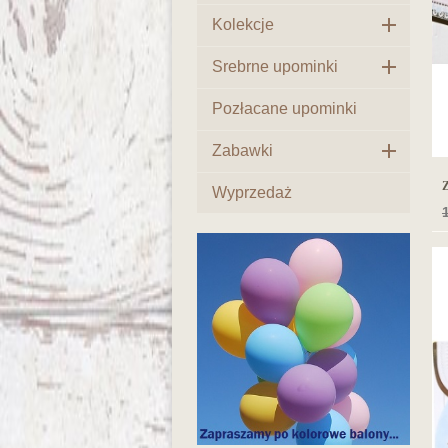

Kolekcje

Srebrne upominki
Pozłacane upominki

Zabawki
Z
Wyprzedaż
1