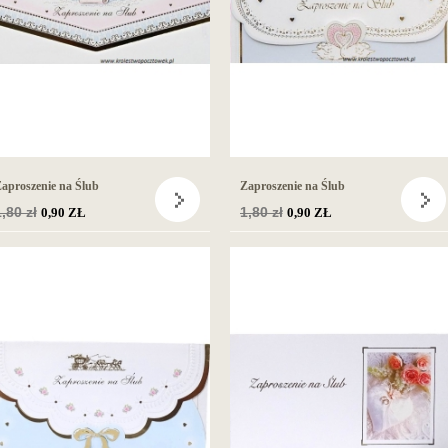
aproszenie na Ślub
Zaproszenie na Ślub
Cena
,80 zł
Cena
1,80 zł
0,90 ZŁ
0,90 ZŁ
podstawowa
podstawowa