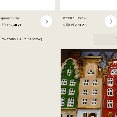
aproszenie na...
WYPRZEDAŻ -...
Cena
,50 zł
Cena
4,50 zł
2,50 ZŁ
2,50 ZŁ
podstawowa
podstawowa
Pokazano 1-12 z 73 pozycji