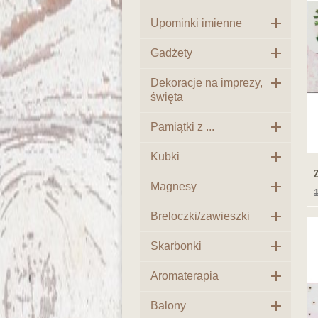

Upominki imienne

Gadżety

Dekoracje na imprezy,
święta

Pamiątki z ...

Kubki
Z

Magnesy
1

Breloczki/zawieszki

Skarbonki

Aromaterapia

Balony