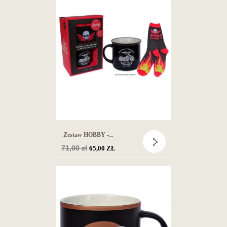
Zestaw HOBBY -...
Cena
71,00 zł
65,00 ZŁ
podstawowa