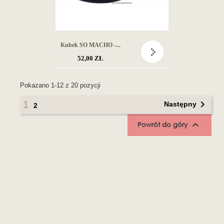
Kubek SO MACHO -...
52,00 ZŁ
Pokazano 1-12 z 20 pozycji

1
Następny
2

Powrót do góry