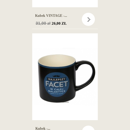
Kubek VINTAGE -...
Cena
31,00 zł
26,00 ZŁ
podstawowa
Kubek -...