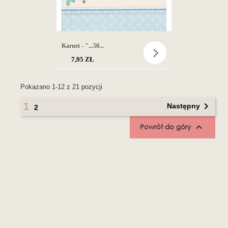
Karnet - "...50...
7,95 ZŁ
Pokazano 1-12 z 21 pozycji

1
Następny
2

Powrót do góry