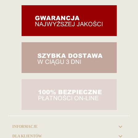

INFORMACJE

DLA KLIENTÓW