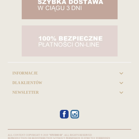

INFORMACJE

DLA KLIENTÓW

NEWSLETTER
FACEBOOK
INSTAGRAM
ALL CONTENT COPYRIGHT © 2019
"STUDIO H"
. ALL RIGHTS RESERVED
REPRODUCTION OR REDISTRIBUTION WITHOUT PERMISSION IS STRICTLY FORBIDDEN